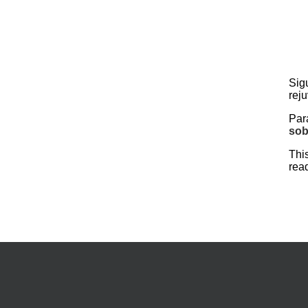
Sig
rej
Par
sob
Thi
rea