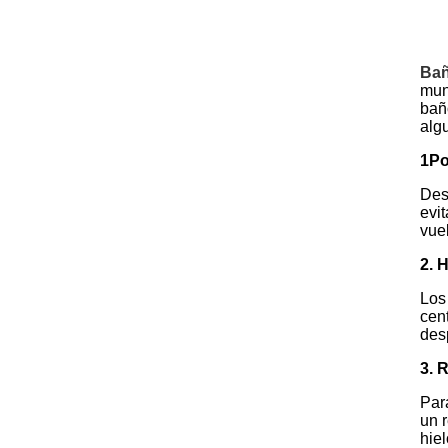
Bañ
mun
bañ
alg
1Po
Des
evi
vue
2. 
Los
cen
des
3. 
Par
un 
hie