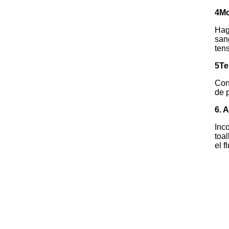
4Mo
Hag
san
tens
5Te
Con
de 
6. 
Inc
toa
el f