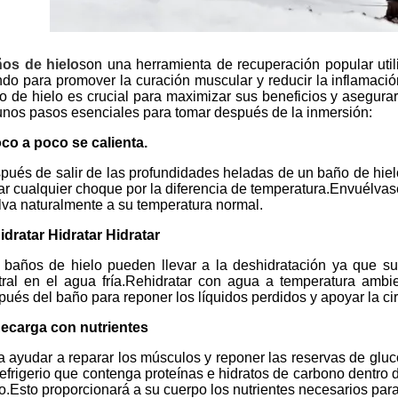
os de hielo
son una herramienta de recuperación popular utili
do para promover la curación muscular y reducir la inflamac
o de hielo es crucial para maximizar sus beneficios y asegur
unos pasos esenciales para tomar después de la inmersión:
co a poco se calienta.
pués de salir de las profundidades heladas de un baño de hiel
tar cualquier choque por la diferencia de temperatura.Envuélvase
lva naturalmente a su temperatura normal.
Hidratar Hidratar Hidratar
 baños de hielo pueden llevar a la deshidratación ya que su
tral en el agua fría.Rehidratar con agua a temperatura ambie
pués del baño para reponer los líquidos perdidos y apoyar la ci
Recarga con nutrientes
a ayudar a reparar los músculos y reponer las reservas de glu
refrigerio que contenga proteínas e hidratos de carbono dentro 
lo.Esto proporcionará a su cuerpo los nutrientes necesarios para