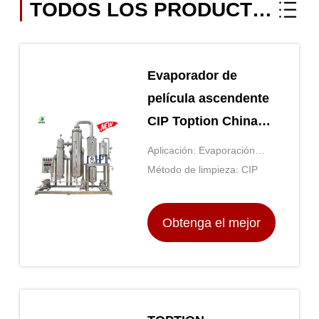
TODOS LOS PRODUCTOS
Evaporador de
película ascendente
CIP Toption China
Evaporador de acero
Aplicación: Evaporación
inoxidable
líquida
Método de limpieza: CIP
Obtenga el mejor
precio