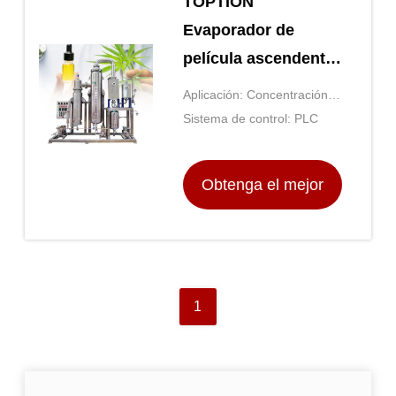
TOPTION
Evaporador de
película ascendente
Evaporación de
Aplicación: Concentración
película ascendente
de productos líquidos
Sistema de control: PLC
vertical
Obtenga el mejor
precio
1