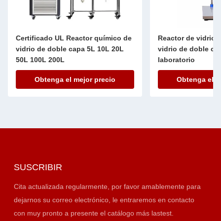
 Reactor químico de
Reactor de vidrio de 5L Reactor de
e capa 5L 10L 20L
vidrio de doble capa para
laboratorio
l mejor precio
Obtenga el mejor precio
SUSCRIBIR
Cita actualizada regularmente, por favor amablemente para
dejarnos su correo electrónico, le entraremos en contacto
con muy pronto a presente el catálogo más lastest.