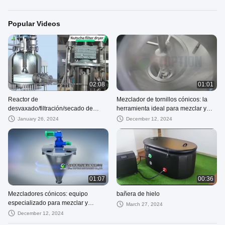
Popular Videos
02:08
01:01
Reactor de
Mezclador de tornillos cónicos: la
desvaxado/filtración/secado de
herramienta ideal para mezclar y
acero inoxidable de 50L
mezclar con precisión
January 26, 2024
December 12, 2024
01:07
00:36
Mezcladores cónicos: equipo
bañera de hielo
especializado para mezclar y
March 27, 2024
mezclar de manera eficiente
December 12, 2024