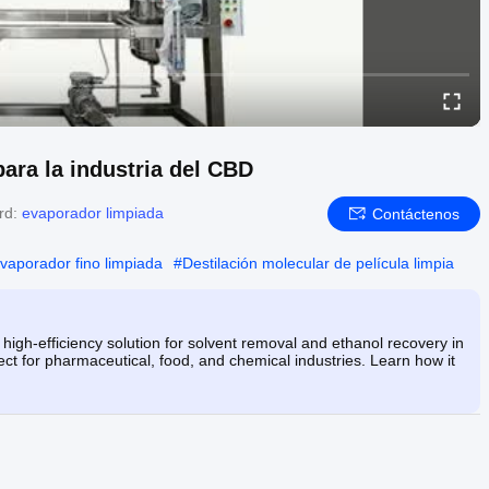
ara la industria del CBD
rd:
evaporador limpiada
Contáctenos
vaporador fino limpiada
#
Destilación molecular de película limpia
igh-efficiency solution for solvent removal and ethanol recovery in
ct for pharmaceutical, food, and chemical industries. Learn how it