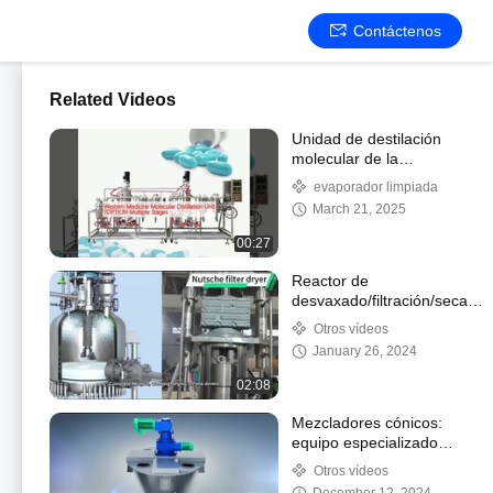
Contáctenos
Related Videos
Unidad de destilación
molecular de la
medicina occidental
evaporador limpiada
March 21, 2025
00:27
Reactor de
desvaxado/filtración/secado
de acero inoxidable de 50L
Otros vídeos
January 26, 2024
02:08
Mezcladores cónicos:
equipo especializado
para mezclar y mezclar
Otros vídeos
de manera eficiente