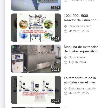
December 12, 2024
01:07
100L 200L 500L
Reactor de vidrio con
chaqueta doble capa
Reactor de acero
personalizar
inoxidable y vidrio
March 21, 2025
00:28
Máquina de extracción
de fluidos supercríticos
de 1000L Máquina de
Otros vídeos
CO2 supercrítico de
July 16, 2024
laboratorio
00:23
La temperatura de la
atmósfera en el interior
de la atmósfera es igual
Evaporador rotatorio
a la temperatura de la
March 21, 2025
atmósfera en el interior
de la atmósfera
00:26