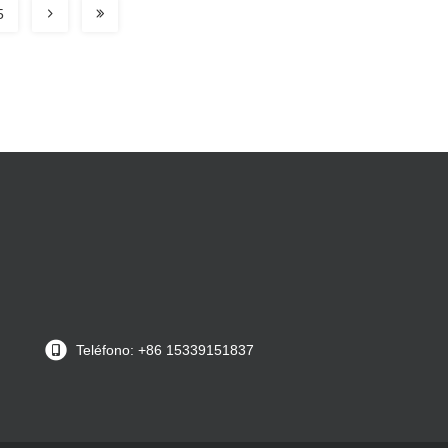
5
Teléfono: +86 15339151837