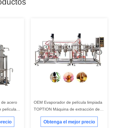
oductos
a de acero
OEM Evaporador de película limpiada
 película
TOPTION Máquina de extracción de
bomba
aceite esencial industrial
precio
Obtenga el mejor precio