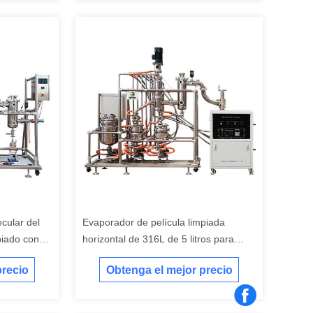
cular del
Evaporador de película limpiada
piado con
horizontal de 316L de 5 litros para
30L
destilación de vía corta
precio
Obtenga el mejor precio