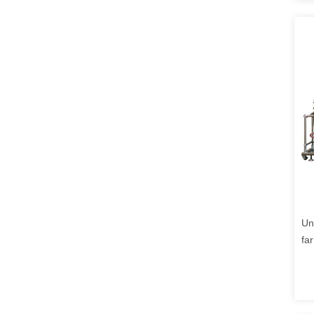
Un
fa
li