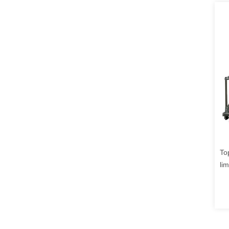
To
li
mo