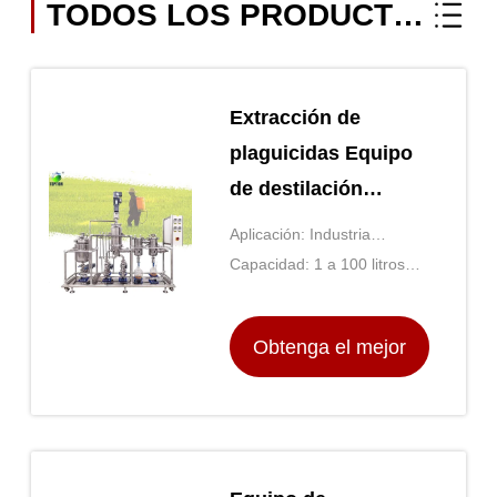
TODOS LOS PRODUCTOS
Extracción de
plaguicidas Equipo
de destilación
molecular
Aplicación: Industria
Purificación de
química, industria
Capacidad: 1 a 100 litros
pesticidas
farmacéutica, industria
por hora
alimentaria
Obtenga el mejor
precio