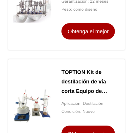
Garantización: 12 meses
un rango de
Peso: como diseño
temperatura de 20 a
200 °C
Obtenga el mejor
precio
TOPTION Kit de
destilación de vía
corta Equipo de
destilación
Aplicación: Destilación
molecular 220 V
Condición: Nuevo