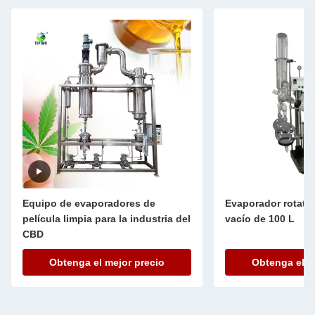
Evaporador rotativo térmico al
Reactor de vidri
vacío de 100 L
5L, reactor de v
Obtenga el mejor precio
Obtenga el