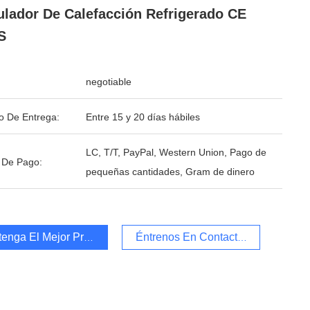
ulador De Calefacción Refrigerado CE
S
negotiable
o De Entrega:
Entre 15 y 20 días hábiles
LC, T/T, PayPal, Western Union, Pago de
 De Pago:
pequeñas cantidades, Gram de dinero
enga El Mejor Precio
Éntrenos En Contacto Con