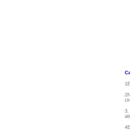
Ca
1E
2N
ci
3.
ab
4E