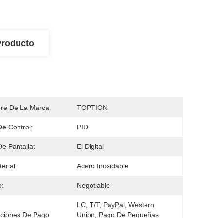
Producto
re De La Marca
TOPTION
De Control:
PID
De Pantalla:
El Digital
erial:
Acero Inoxidable
o:
Negotiable
LC, T/T, PayPal, Western 
ciones De Pago:
Union, Pago De Pequeñas 