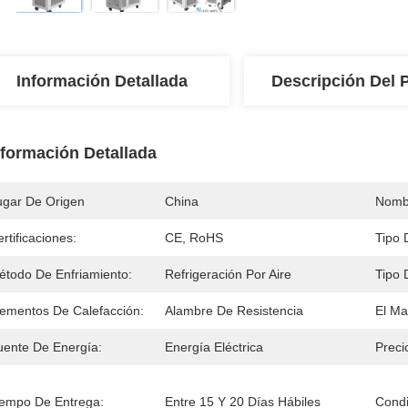
Información Detallada
Descripción Del 
nformación Detallada
ugar De Origen
China
Nomb
rtificaciones:
CE, RoHS
Tipo 
étodo De Enfriamiento:
Refrigeración Por Aire
Tipo 
lementos De Calefacción:
Alambre De Resistencia
El Mat
uente De Energía:
Energía Eléctrica
Preci
iempo De Entrega:
Entre 15 Y 20 Días Hábiles
Condi