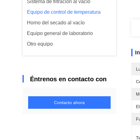
Sistema de filtración al vacío
Equipo de control de temperatura
Horno del secado al vacío
Equipo general de laboratorio
Otro equipo
I
L
Éntrenos en contacto con
Ce
M
Contacto ahora
E
F
T