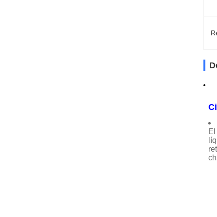
Re
D
Ci
El
lí
re
ch