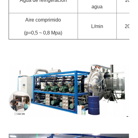
Agua de refrigeración
10
agua
Aire comprimido
L/min
20
(p=0,5 ~ 0,8 Mpa)