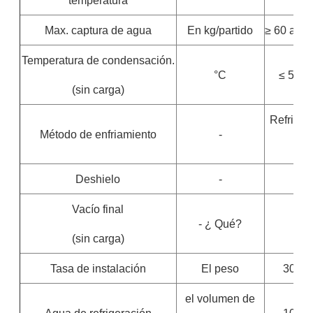
temperatura
Max. captura de agua
En kg/partido
≥ 60 año
Temperatura de condensación.
°C
≤ 50
(sin carga)
Refriger
Método de enfriamiento
-
ai
Deshielo
-
Vacío final
- ¿ Qué?
(sin carga)
Tasa de instalación
El peso
30
el volumen de