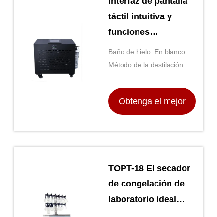
Interfaz de pantalla
táctil intuitiva y
funciones
automatizadas en
Baño de hielo: En blanco
nuestra serie de
Método de la destilación:
baños de hielo para
Evaporación de la película
fina
una operación fácil
Obtenga el mejor
precio
TOPT-18 El secador
de congelación de
laboratorio ideal
para la conservación