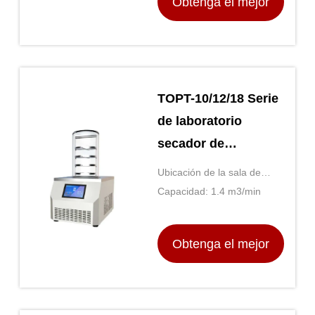
Obtenga el mejor
precio
TOPT-10/12/18 Serie
de laboratorio
secador de
congelación de alta
Ubicación de la sala de
temperatura y
exposición: No hay
Capacidad: 1.4 m3/min
control de presión
Obtenga el mejor
precio