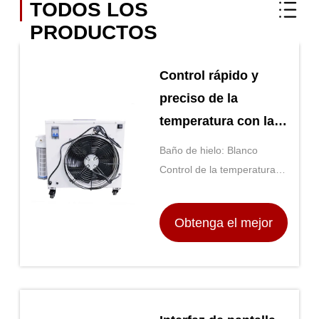
TODOS LOS
PRODUCTOS
Control rápido y
preciso de la
temperatura con la
serie de baños de
Baño de hielo: Blanco
hielo para
Control de la temperatura:
laboratorios e
Muestra digital
industrias
Obtenga el mejor
precio