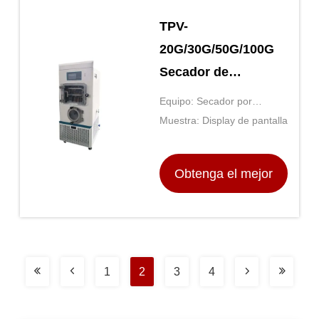
TPV-
20G/30G/50G/100G
Secador de
congelación para
Equipo: Secador por
automatización y
congelación al vacío
Muestra: Display de pantalla
prevención de la
contaminación de
Obtenga el mejor
muestras
precio
1
2
3
4