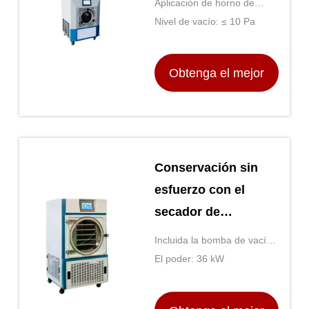
Aplicación de horno de
a largo plazo
secado: Secador
Nivel de vacío: ≤ 10 Pa
multifunción
Obtenga el mejor
precio
Conservación sin
esfuerzo con el
secador de
congelación de la
Incluida la bomba de vacío:
mesa para sus
- ¿ Qué?
El poder: 36 kW
alimentos favoritos