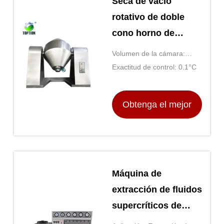
Seca de vacío
rotativo de doble
cono horno de
secado de vacío
Volumen de la cámara:
TOPTION China
Determinado por modelo
Exactitud de control: 0.1°C
Obtenga el mejor
precio
Máquina de
extracción de fluidos
supercríticos de
1000L Máquina de