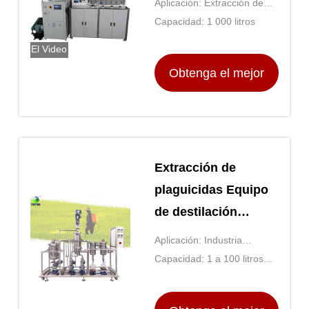
Aplicación: Extracción de
CO2 supercrítico de
aceite
Capacidad: 1 000 litros
laboratorio
El Video
Obtenga el mejor
precio
Extracción de
plaguicidas Equipo
de destilación
molecular
Aplicación: Industria
Purificación de
química, industria
Capacidad: 1 a 100 litros
pesticidas
farmacéutica, industria
por hora
alimentaria