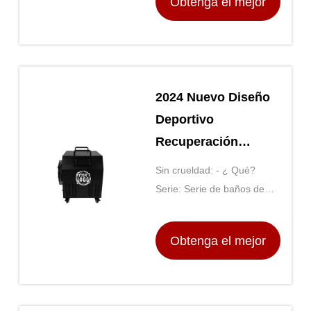
Obtenga el mejor
precio
2024 Nuevo Diseño
Deportivo
Recuperación
Deportiva Baño De
Sin crueldad: - ¿ Qué?
Hielo Chiller &
Serie: Serie de baños de
bañera
hielo
Obtenga el mejor
precio