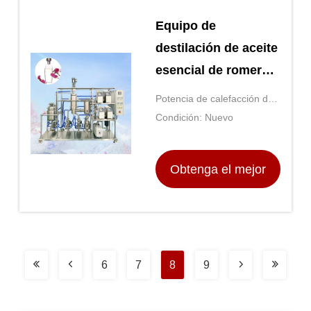
Equipo de
destilación de aceite
esencial de romero
de perfumes
Potencia de calefacción del
manto: Las demás:
Condición: Nuevo
Obtenga el mejor
precio
6
7
8
9