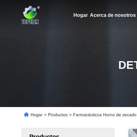
Hogar
Acerca de nosotros
DE
Hogar
>
Productos
>
Farmacéuticos Horno de secado a
Productos