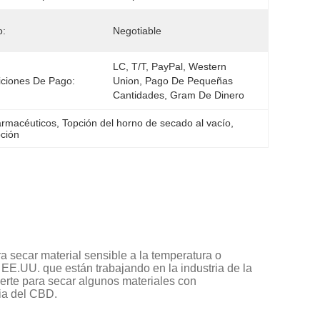
o:
Negotiable
LC, T/T, PayPal, Western 
ciones De Pago:
Union, Pago De Pequeñas 
Cantidades, Gram De Dinero
armacéuticos
, 
Topción del horno de secado al vacío
, 
pción
secar material sensible a la temperatura o
 EE.UU. que están trabajando en la industria de la
erte para secar algunos materiales con
ria del CBD.