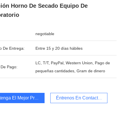
ión Horno De Secado Equipo De
ratorio
negotiable
o De Entrega:
Entre 15 y 20 días hábiles
LC, T/T, PayPal, Western Union, Pago de
 De Pago:
pequeñas cantidades, Gram de dinero
enga El Mejor Precio
Éntrenos En Contacto Con