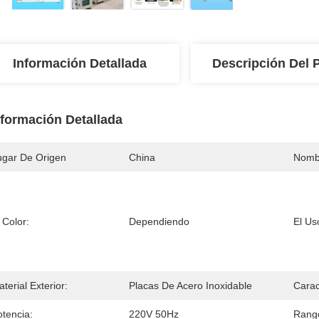
Información Detallada
Descripción Del 
nformación Detallada
ugar De Origen
China
Nomb
 Color:
Dependiendo
El Us
terial Exterior:
Placas De Acero Inoxidable
Carac
otencia:
220V 50Hz
Rang