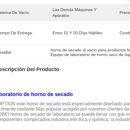
Las Demás Máquinas Y 
istema De Vacío:
Preci
Aparatos
iempo De Entrega:
Entre 15 Y 20 Días Hábiles
Condi
horno de secado al vacío para productos f
saltar:
Equipo de laboratorio de horno seco de to
escripción Del Producto
boratorio de horno de secado
PTION este horno de secado está especialmente diseñado para 
cilmente oxidante.Más popular acogido por nuestros clientes de
BEl horno de secado de laboratorio se puede llenar con gas in
mponentes complicados.industria eléctrica y química, la indust