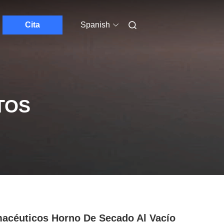
Cita
Spanish
TOS
acéuticos Horno De Secado Al Vacío