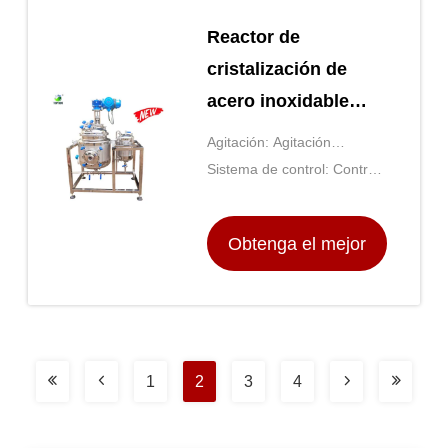
Reactor de
cristalización de
acero inoxidable
Reactor de chaqueta
Agitación: Agitación
de 50L
magnética o aérea
Sistema de control: Control
por PLC o por ordenador
Obtenga el mejor
precio
1
2
3
4