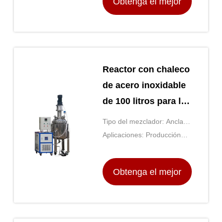
Obtenga el mejor
precio
Reactor con chaleco
de acero inoxidable
de 100 litros para la
producción
Tipo del mezclador: Ancla,
farmacéutica
paleta o hélice
Aplicaciones: Producción
farmacéutica, ensayo de
materiales
Obtenga el mejor
precio