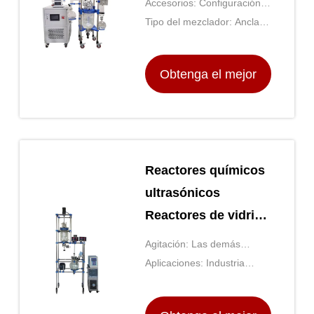
Accesorios: Configuración
de condensador, reflujo o
Tipo del mezclador: Ancla,
destilación
paleta o hélice
Obtenga el mejor
precio
Reactores químicos
ultrasónicos
Reactores de vidrio
y acero inoxidable
Agitación: Las demás
TOPTION
máquinas de la partida
Aplicaciones: Industria
8411
química, farmacéutica y
biotecnológica