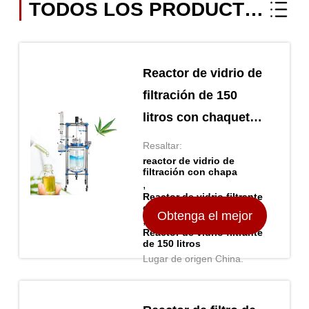
TODOS LOS PRODUCTOS
Reactor de vidrio de
filtración de 150
litros con chaqueta
de filtración superior
Resaltar:
de alto rendimiento
reactor de vidrio de
filtración con chapa
,
Reactor de vidrio filtrante
de 150 litros
Obtenga el mejor
,
Reactor de vidrio filtrante
de 150 litros
precio
Lugar de origen China.