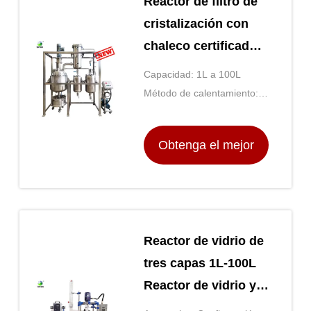
Reactor de filtro de
cristalización con
chaleco certificado
por CE
Capacidad: 1L a 100L
personalizado para
Método de calentamiento:
una eficiencia
Mantel de calefacción
eléctrica
óptima
Obtenga el mejor
precio
Reactor de vidrio de
tres capas 1L-100L
Reactor de vidrio y
acero inoxidable