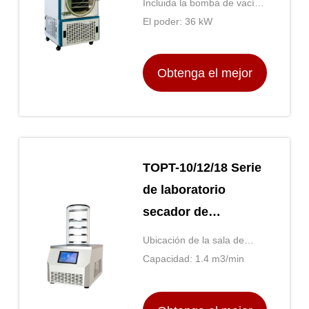
Incluida la bomba de vacío:
mesa para sus
- ¿ Qué?
El poder: 36 kW
alimentos favoritos
Obtenga el mejor
precio
TOPT-10/12/18 Serie
de laboratorio
secador de
congelación de alta
Ubicación de la sala de
temperatura y
exposición: No hay
Capacidad: 1.4 m3/min
control de presión