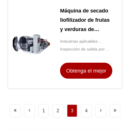
Máquina de secado
liofilizador de frutas
y verduras de
congelación al vacío
Industrias aplicables:
Fabrica de alimentos y
Inspección de salida por
bebidas, granjas,
vídeo: Proveedor
restaurantes, comercios
Obtenga el mejor
minoristas, tiendas de
alimentos, o
precio
1
2
3
4