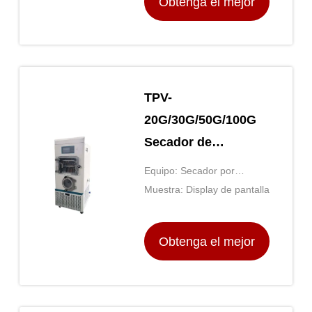
Obtenga el mejor
precio
TPV-
20G/30G/50G/100G
Secador de
congelación para
Equipo: Secador por
automatización y
congelación al vacío
Muestra: Display de pantalla
prevención de la
contaminación de
Obtenga el mejor
muestras
precio