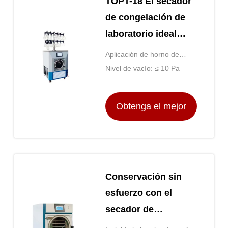
TOPT-18 El secador
de congelación de
laboratorio ideal
para la conservación
Aplicación de horno de
a largo plazo
secado: Secador
Nivel de vacío: ≤ 10 Pa
multifunción
Obtenga el mejor
precio
Conservación sin
esfuerzo con el
secador de
congelación de la