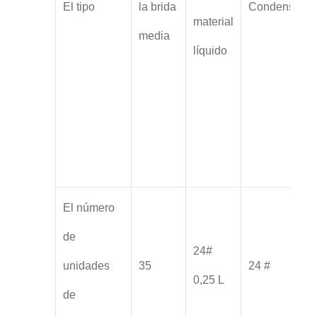
El tipo
la brida
Condensador
material
media
líquido
El número
de
24#
unidades
35
24 #
0,25 L
de