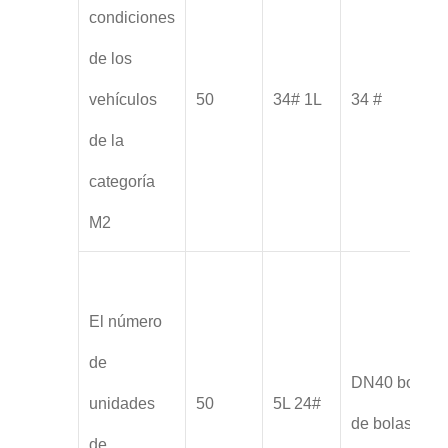
condiciones
de los
vehículos
50
34# 1L
34 #
de la
categoría
M2
El número
de
DN40 boca
unidades
50
5L 24#
de bolas
de