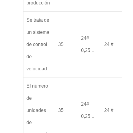
producción
Se trata de
un sistema
24#
de control
35
24 #
0,25 L
de
velocidad
El número
de
24#
unidades
35
24 #
0,25 L
de