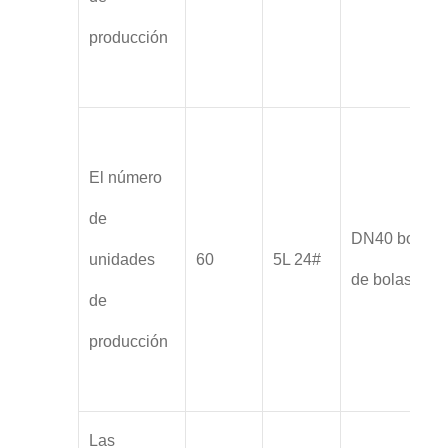
producción
El número
de
DN40 boca
unidades
60
5L 24#
de bolas
de
producción
Las