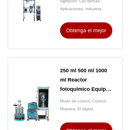
Agitación: Las demás
TOPTION
máquinas de la partida
Aplicaciones: Industria
8411
química, farmacéutica y
biotecnológica
Obtenga el mejor
precio
250 ml 500 ml 1000
ml Reactor
fotoquímico Equipo
general de
Modo de control: Control
laboratorio
por microordenador
Muestra: El digital