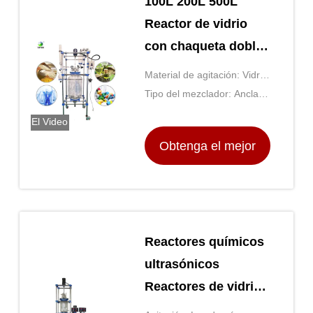
100L 200L 500L
Reactor de vidrio
con chaqueta doble
capa personalizar
Material de agitación: Vidrio
o acero inoxidable
Tipo del mezclador: Ancla,
paleta, hélice o turbina
El Video
Obtenga el mejor
precio
Reactores químicos
ultrasónicos
Reactores de vidrio
y acero inoxidable