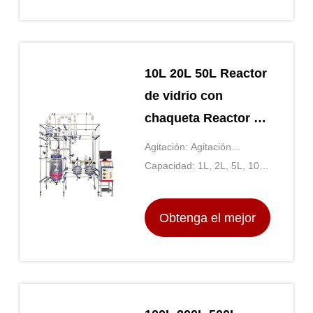
precio
10L 20L 50L Reactor
de vidrio con
chaqueta Reactor de
vidrio y acero
Agitación: Agitación
inoxidable
magnética o aérea
Capacidad: 1L, 2L, 5L, 10L,
20L, 50L, 100L, 200L, 500L,
1000L
Obtenga el mejor
precio