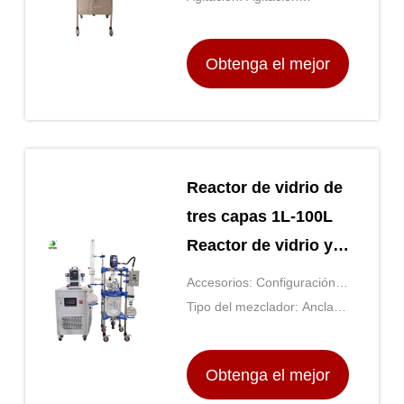
superficie de la superficie
magnética o aérea
de la superficie de la
Obtenga el mejor
superficie
precio
Reactor de vidrio de
tres capas 1L-100L
Reactor de vidrio y
acero inoxidable
Accesorios: Configuración
de condensador, reflujo o
Tipo del mezclador: Ancla,
destilación
paleta o hélice
Obtenga el mejor