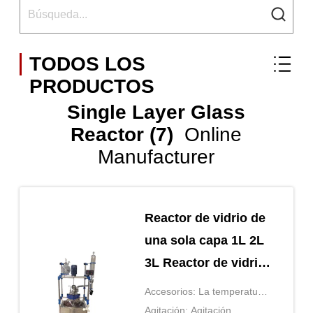
TODOS LOS
PRODUCTOS
Single Layer Glass
Reactor (7)
Online
Manufacturer
Reactor de vidrio de
una sola capa 1L 2L
3L Reactor de vidrio
y acero inoxidable
Accesorios: La temperatura
de la superficie de la
Agitación: Agitación