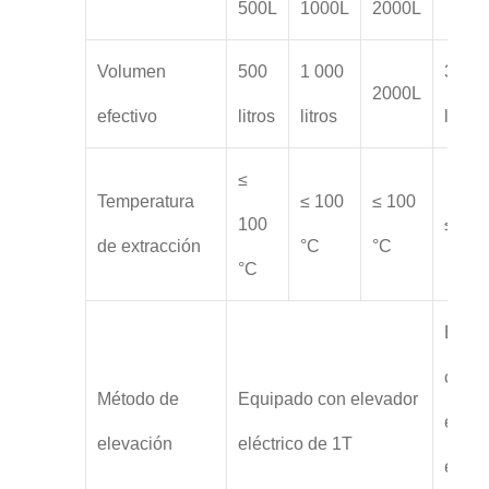
500L
1000L
2000L
Volumen
500
1 000
3 000
2000L
efectivo
litros
litros
litros
≤
Temperatura
≤ 100
≤ 100
100
≤ 100
de extracción
°C
°C
°C
Equi
con
Método de
Equipado con elevador
eleva
elevación
eléctrico de 1T
eléctr