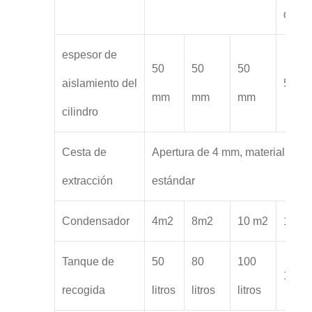
de 1,
espesor de
50
50
50
aislamiento del
50 m
mm
mm
mm
cilindro
Cesta de
Apertura de 4 mm, material 304,
extracción
estándar
Condensador
4m2
8m2
10 m2
15 m
Tanque de
50
80
100
100 li
recogida
litros
litros
litros