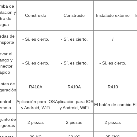
mba de
ulación y
Construido
Construido
Instalado externo
I
ltro de
agua
edas de
- Sí, es cierto.
- Sí, es cierto.
/
nsporte
evar el
ango y
- Sí, es cierto.
- Sí, es cierto.
- Sí, es cierto.
nector
ápido
ntes de
R410A
R410A
R410
igeración
ontrol
Aplicación para IOS
Aplicación para IOS
El botón de cambio
El
emoto
y Android, WiFi
y Android, WiFi
junto de
2 piezas
2 piezas
2 piezas
ngueras