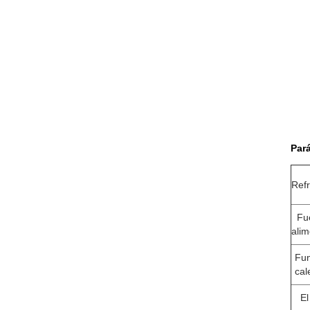
Par
Refr
Fu
alim
Fun
cal
El