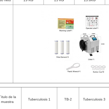
so neto
29 KG
23 KG
25.6KG
Título de la
Tuberculosis 1
TB-2
Tuberculosis 3
muestra