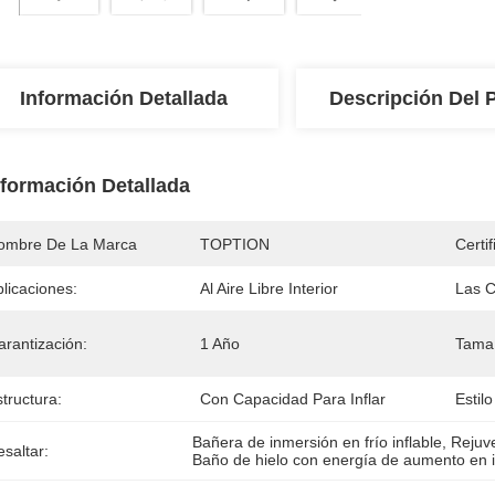
Información Detallada
Descripción Del 
nformación Detallada
ombre De La Marca
TOPTION
Certif
licaciones:
Al Aire Libre Interior
Las C
arantización:
1 Año
Tama
tructura:
Con Capacidad Para Inflar
Estil
Bañera de inmersión en frío inflable
, 
Rejuv
saltar:
Baño de hielo con energía de aumento en i