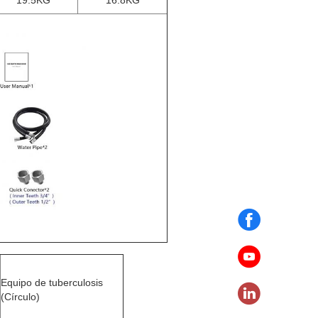
19.5KG
16.8KG
Equipo de tuberculosis
(Círculo)