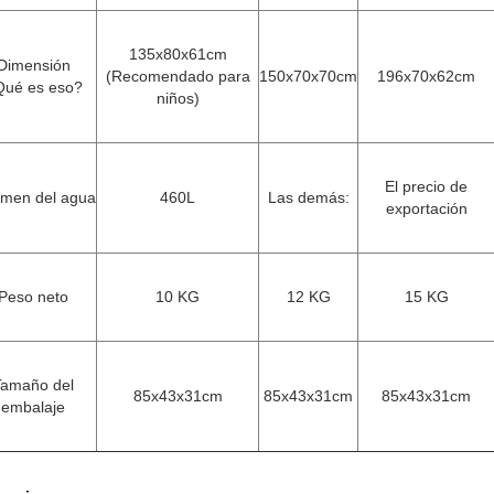
135x80x61cm
Dimensión
(Recomendado para
150x70x70cm
196x70x62cm
ué es eso?
niños)
El precio de
umen del agua
460L
Las demás:
exportación
Peso neto
10 KG
12 KG
15 KG
Tamaño del
85x43x31cm
85x43x31cm
85x43x31cm
embalaje