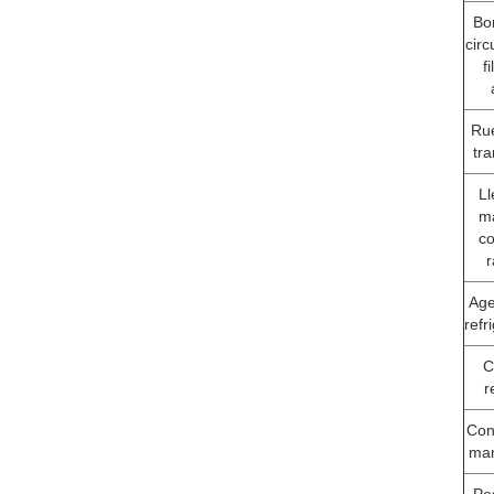
Bo
circ
fi
Ru
tra
Ll
m
co
r
Age
refr
C
r
Con
ma