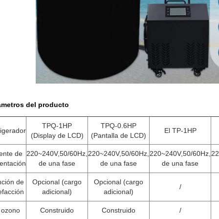
ámetros del producto
TPQ-1HP
TPQ-0.6HP
igerador
El TP-1HP
(Display de LCD)
(Pantalla de LCD)
ente de
220~240V,50/60Hz,
220~240V,50/60Hz,
220~240V,50/60Hz,
22
entación
de una fase
de una fase
de una fase
ción de
Opcional (cargo
Opcional (cargo
/
efacción
adicional)
adicional)
 ozono
Construido
Construido
/