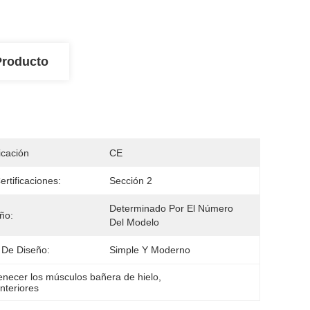
Producto
icación
CE
ertificaciones:
Sección 2
Determinado Por El Número 
ño:
Del Modelo
o De Diseño:
Simple Y Moderno
enecer los músculos bañera de hielo
, 
nteriores