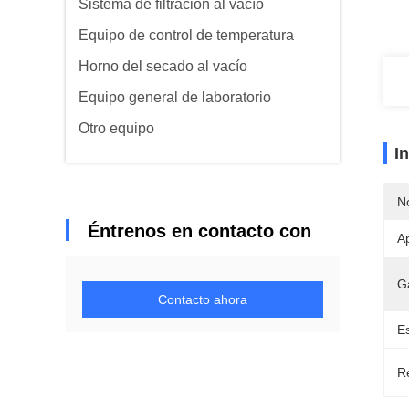
Sistema de filtración al vacío
Equipo de control de temperatura
Horno del secado al vacío
Equipo general de laboratorio
Otro equipo
I
N
Éntrenos en contacto con
Ap
G
Contacto ahora
Es
Re