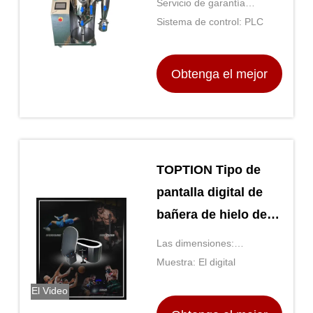
Servicio de garantía
múltiples escenarios
posterior: Apoyo en línea
Sistema de control: PLC
Obtenga el mejor
precio
TOPTION Tipo de
pantalla digital de
bañera de hielo de
enfriamiento de alto
Las dimensiones:
rendimiento
Determinado por modelo
Muestra: El digital
El Video