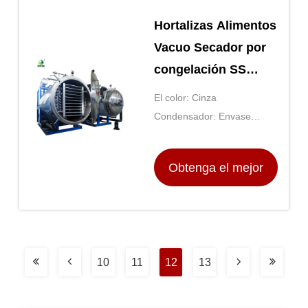
Hortalizas Alimentos
Vacuo Secador por
congelación SS
Equipo de secado
El color: Cinza
por congelación
Condensador: Envase
interior
Obtenga el mejor
precio
10
11
12
13