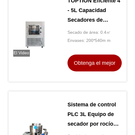
TOPTION Eficiente 4
- 5L Capacidad
Secadores de
congelación caseros
Secado de área: 0.4㎡
mantienen frescos
Envases: 200*540m m
por más tiempo
El Video
Obtenga el mejor
precio
Sistema de control
PLC 3L Equipo de
secador por rocío
para aplicaciones de