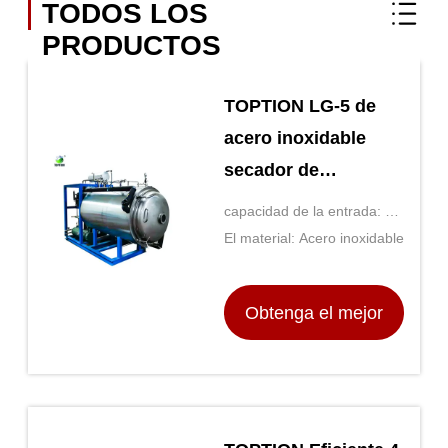
TODOS LOS
PRODUCTOS
TOPTION LG-5 de
acero inoxidable
secador de
congelación
capacidad de la entrada: 50
electrónico de
kg de peso
El material: Acero inoxidable
rendimiento superior
Obtenga el mejor
precio