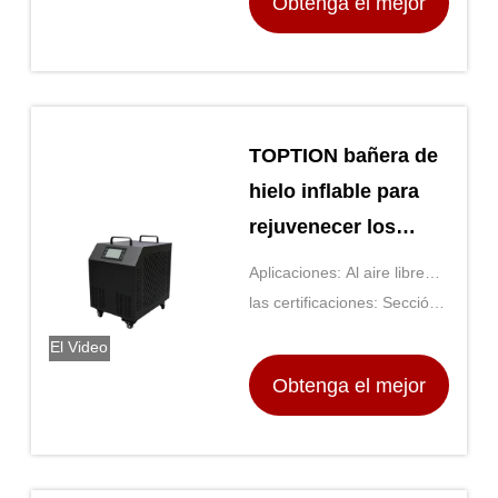
Obtenga el mejor
precio
TOPTION bañera de
hielo inflable para
rejuvenecer los
músculos y
Aplicaciones: Al aire libre
aumentar la energía
interior
las certificaciones: Sección
2
El Video
Obtenga el mejor
precio